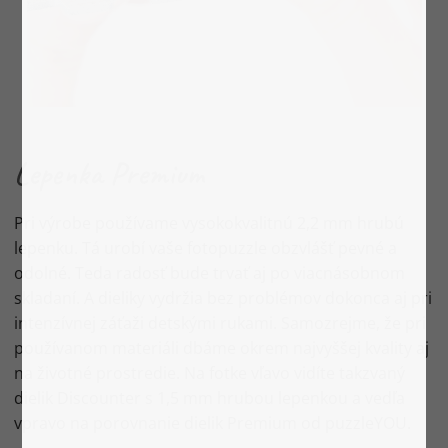
Lepenka Premium
Pri výrobe používame vysokokvalitnú 2,2 mm hrubú
lepenku. Tá urobí vaše fotopuzzle obzvlášť pevné a
odolné. Teda radosť bude trvať aj po viacnásobnom
skladaní. A dieliky vydržia bez problémov dokonca aj pri
intenzívnej záťaži detskými rukami. Samozrejme, že pri
používanom materiáli dbáme okrem najvyššej kvality aj
na životné prostredie. Na fotke vľavo vidíte takzvaný
dielik Discounter s 1,5 mm hrubou lepenkou a vedľa
vpravo na porovnanie dielik Premium od puzzleYOU.