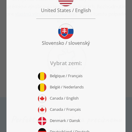
prémioví výrobcovia puzzle vytvárať trh. Rozhodnutie
pre
vlastnú výrobu puzzle a hier
bolo v tomto prípade
kľúčové.
Perfektné puzzle vďaka precíznemu
vysekávaniu