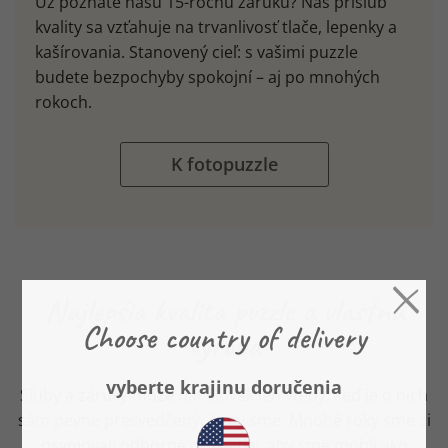
Už poznáte našu 15-ročnú záruku? Náš prísľub
kvality sa vzťahuje na trvanlivosť tlače, lepenky a
kašírovania. Stanovený cieľ: s vašimi puzzle
budete bezpochyby spokojní – aj po mnohých
rokoch.
K fotopuzzle
Najlepšia kvalita puzzle a vlastná
výroba
​Sľuby a záruky môže dať človek len vtedy, keď je o nich
sám pevne presvedčený. A my sme. Mnohé roky sme si
osvojovali odborné poznatky, aby sme mohli ako