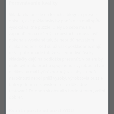
Porovnávanie kvality
Skladatelia puzzle na fórach a blogoch presne
opisujú, aké požiadavky by podľa nich mali spĺňať
vysokokvalitné puzzle. Diely do seba musia
zapadať len na určených miestach a musia byť
dokonale vysekané tak, že nebudú navzájom
nijako spojené. Keď sú už však poskladané, majú
držať pohromade tak, že sa jednotlivé úseky
skladačky dajú na podložke presunúť. V balení by
malo byť málo prachu spojeného s výrobou a tvar
dielikov by mal byť rôznorodý tak, aby stupeň
náročnosti nebol príliš vysoký. Výrobcovia puzzle
boli v jednom nezávislom teste dôkladne
testovaní. Fotondo.sk obstáli s hodnotením „veľmi
dobre“.
Kvalita puzzle od puzzleYOU