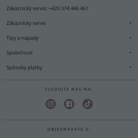
Zákaznický servis: +420 374 446 461
Zákaznícky servis
Tipy a nápady
Spoločnosť
Spôsoby platby
S L E D U J T E N Á S N A :
O B J E D N Á V A T E Z :