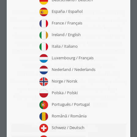
Precízne vysekané puzzle sú garanciou najlepšej
zábavy. Sila ručne robeného vysekávacieho noža je
u nás v čo najlepšom pomere k hrúbke lepenky.
Všeobecne platí, že jemné vysekávacie nástroje a
hrubá lepenka zaručujú dobrú kvalitu. Vytvoriť
medzi oboma ideálny pomer je ozajstné umenie,
milimetrová práca v pravom zmysle slova.
Výsledok: na jednej strane sa diely dajú
jednoducho a hravo poskladať, ale na druhej
stranu spolu držia pevne a trvalo. Výčnelky a otvory
pre ne určené do seba perfektne zapadajú.
Rôznorodé vysekávanie sa popritom dodatočne
postará o tú pravú radosť z puzzle.