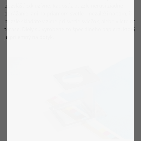
obzvlášť exkluzívne. Radosť z puzzle neruší žiadne
odrážanie, ani na priamom svetle – nezáleží na tom, či
puzzle skladáte v zime pri svetle sviečok, alebo v lete na
terase. Diely sú vyrobené zo špeciálneho papiera, ktorý
je príjemný na dotyk.