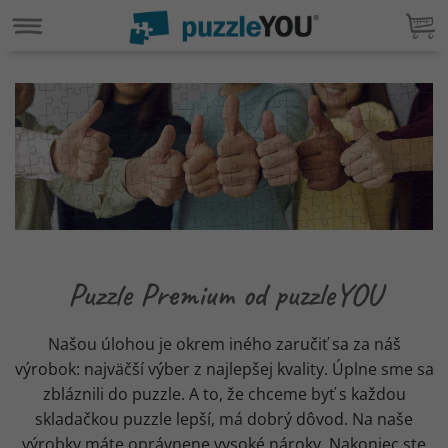
Puzzle Premium od puzzleYOU
Našou úlohou je okrem iného zaručiť sa za náš
výrobok: najväčší výber z najlepšej kvality. Úplne sme sa
zbláznili do puzzle. A to, že chceme byť s každou
skladačkou puzzle lepší, má dobrý dôvod. Na naše
výrobky máte oprávnene vysoké nároky. Nakoniec ste