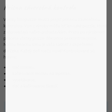
Prísna záverečná kontrola
Všetky fotopuzzle musia prejsť prísnou záverečnou
kontrolou. Von z výroby môžu ísť len také puzzle, ktoré
zodpovedajú našim požiadavkám. Preto po výrobnom
procese všetky puzzle dôkladne prekontrolujeme.
Našou hnacou silou je vaša radosť z úspešného
darčeka. Každý deň niečo nové! Kontrolované sú
hlavne:
tlač motívu,
kašírovanie motívu na lepenke,
vysekávanie,
tlač a kašírovanie škatúľ.