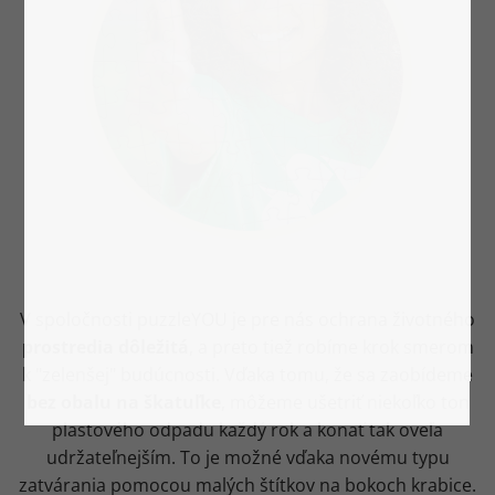
V spoločnosti puzzleYOU je pre nás ochrana životného
prostredia dôležitá
, a preto tiež robíme krok smerom
k "zelenšej" budúcnosti. Vďaka tomu, že sa zaobídeme
bez obalu na škatuľke
, môžeme ušetriť niekoľko ton
plastového odpadu každý rok a konať tak oveľa
udržateľnejším. To je možné vďaka novému typu
zatvárania pomocou malých štítkov na bokoch krabice.