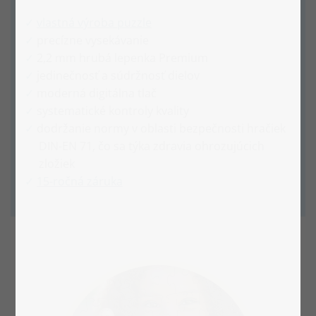
vlastná výroba puzzle
precízne vysekávanie
2,2 mm hrubá lepenka Premium
jedinečnosť a súdržnosť dielov
moderná digitálna tlač
systematické kontroly kvality
dodržanie normy v oblasti bezpečnosti hračiek
DIN-EN 71, čo sa týka zdravia ohrozujúcich
zložiek
15-ročná záruka