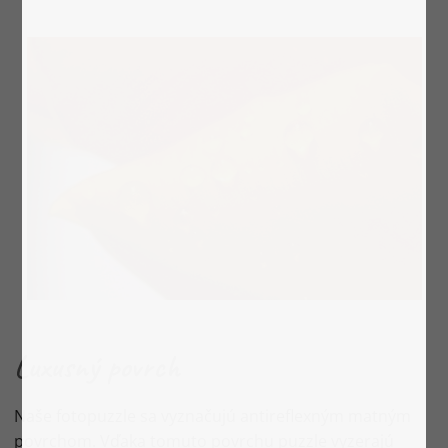
Luxusný povrch
Naše fotopuzzle sa vyznačujú antireflexným matným
povrchom. Vďaka tomuto povrchu puzzle vyzerajú