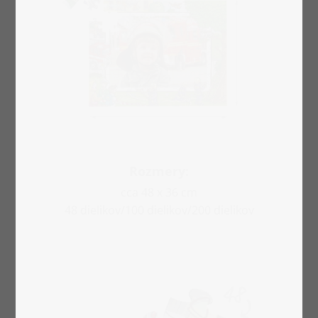
Rozmery:
cca 48 x 36 cm
48 dielikov/100 dielikov/200 dielikov