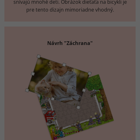
snívajú mnohé deti. Obrázok dieťaťa na bicykli je
pre tento dizajn mimoriadne vhodný.
Návrh "Záchrana"