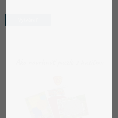
Vytvárať
Ako navrhnúť puzzle s hasičmi: