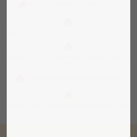
Hasiči a vaše dieťa: spoločne na puzzle
jednotkou hasičov, rozsvieti sa. Horúci
nápad na
osobný darček pre
všetkých malých hasičov!
Skutočne kvalitné puzzle so 48, 100 alebo 200 dielikmi
Vyberte si dizajn, pridajte vlastné fotografie a text a je
to!
Blesková výroba vďaka vlastnej produkcie
Farebné vzory: obzvlášť jednoduché skladanie puzzle