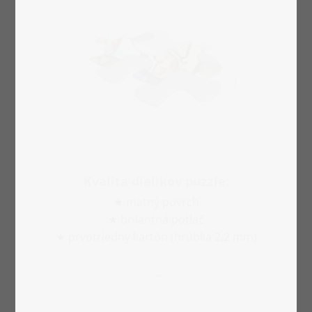
Kvalita dielikov puzzle:
★ matný povrch
★ brilantná potlač
★ prvotriedny kartón (hrúbka 2,2 mm)