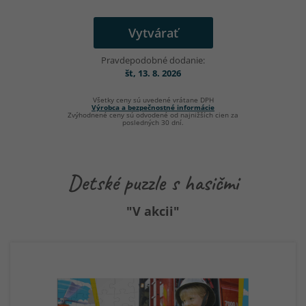
Vytvárať
Pravdepodobné dodanie:
št, 13. 8. 2026
Všetky ceny sú uvedené vrátane DPH
Výrobca a bezpečnostné informácie
Zvýhodnené ceny sú odvodené od najnižších cien za
posledných 30 dní.
Detské puzzle s hasičmi
"V akcii"