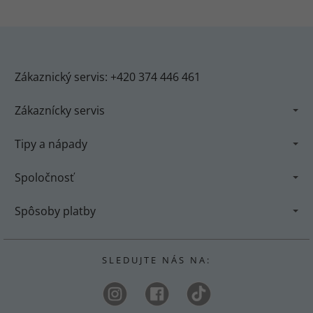
Zákaznický servis: +420 374 446 461
Zákaznícky servis
Tipy a nápady
Spoločnosť
Spôsoby platby
S L E D U J T E N Á S N A :