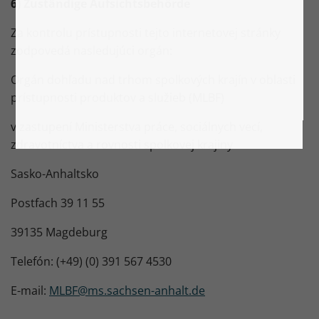
6) Zuständige Aufsichtsbehörde
Za kontrolu prístupnosti tejto internetovej stránky
zodpovedá nasledujúci orgán:
Orgán dohľadu nad trhom spolkových krajín v oblasti
prístupnosti produktov a služieb (MLBF)
v zastupení Ministerstva práce, sociálnych vecí,
zdravotníctva a rovnosti spolkovej krajiny
Sasko-Anhaltsko
Postfach 39 11 55
39135 Magdeburg
Telefón: (+49) (0) 391 567 4530
E-mail:
MLBF@ms.sachsen-anhalt.de