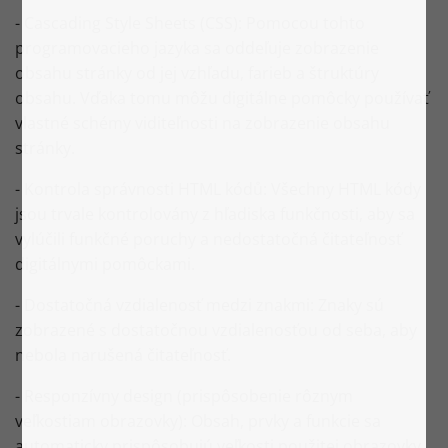
- Cascading Style Sheets (CSS): Pomocou tohto
programovacieho jazyka sa oddeľuje zobrazenie
obsahu stránky od jej vzhľadu, farieb a štruktúry
obsahu. Vďaka tomu môžu digitálne pomôcky používať
vlastné schémy viditeľnosti na zobrazenie obsahu
stránky.
- Kontrola správnosti HTML kódů: Všechny HTML kódy
jsou trvale kontrolovány z hľadiska funkčnosti, aby sa
vylúčili funkčné poruchy a nedostatočná čitateľnosť
digitálnymi pomôckami.
- Dostatočná vzdialenosť medzi znakmi: Znaky sú
zobrazené s dostatočnou vzdialenosťou od seba, aby
nebola narušená čitateľnosť.
- Responzívny design (prispôsobenie rôznym
veľkostiam obrazovky): Obsah, prvky a funkcie sa
automaticky prispôsobujú veľkosti použitej obrazovky.