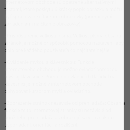
internetovom obchode sú opatrené alternatívnymi
textami, ktoré poskytujú krátky popis obrázku a môžu
byť spracované čítačkami obrazovky (pomocnými
zariadeniami na čítanie obrazovky).
- Prispôsobenie veľkosti písma: Veľkosť písma obsahu
stránok je možné prispôsobiť pomocou nastavení, aby
bolo pre každého používateľa čo najčitateľnejšie.
- Ovládanie myšou a klávesnicou: Funkcie
internetového obchodu je možné ovládať pomocou
myši aj klávesnice. Pomocou ovládacích tlačidiel na
klávesnici je možné v internetovom obchode
pohybovať kurzorom myši a ovládať ho.
- Zobrazenie stránok nezávisle od prehliadača: Obsah a
funkcie tejto internetovej stránky sú nezávislé od
použitého prehliadača a zobrazujú sa v rovnakom
usporiadaní, orientácii a rozlíšení.