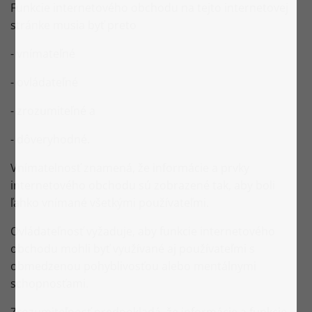
Funkcie internetového obchodu na tejto internetovej
stránke musia byť preto
- vnímateľné
- ovládateľné
- zrozumiteľné a
- dôveryhodné.
Vnímatelnosť znamená, že informácie a prvky
internetového obchodu sú zobrazené tak, aby boli
ľahko vnímané všetkými používateľmi.
Ovládateľnosť vyžaduje, aby funkcie internetového
obchodu mohli byť využívané aj používateľmi s
obmedzenou pohyblivosťou alebo mentálnymi
schopnosťami.