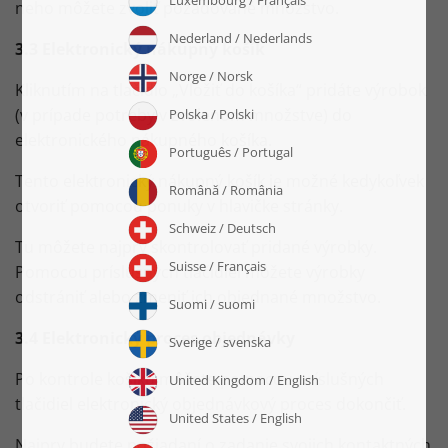
neho môžete zvoliť požadované množstvo.
3.3 Elektronický nákupný košík
Kliknutím na tlačidlo „Vložiť do košíka“ pridáte výrobok
(v prípade potreby v zvolenom množstve) do
elektronického nákupného košíka.
Tento elektronický nákupný košík je možné kedykoľvek
otvoriť pomocou ponuky v hlavičke stránky.
Tu môžete najprv skontrolovať pridané výrobky.
Pomocou príslušných tlačidiel môžete výrobky
odstrániť alebo zmeniť ich objednané množstvo.
3.4 Elektronický proces objednávky
Po kontrole košíku môžete pomocou príslušných
tlačidiel elektronický objednávkový proces dokončiť.
Najprv budete požiadaní o zadanie svojich kontaktných