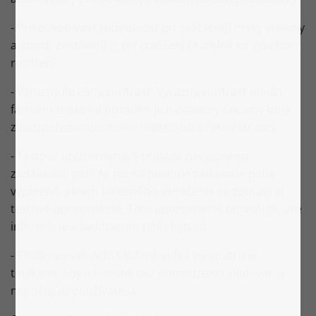
- Prispôsobivosť (viditeľnosť pri zväčšení): Prvky stránky
a obsah zostávajú aj pri zväčšení čitateľné vo vysokom
rozlíšení.
- Výrazný farebný kontrast: Výrazný kontrast medzi
farbami znakov a pozadím je nastavený tak, aby bola
zabezpečená optimálna viditeľnosť prvkov stránky.
- Textové upozornenie v prípade nevyplnenia
zadávacích polí: Ak nie sú povinné zadávacie polia
vyplnené, okrem farebného označenia sa zobrazí aj
textové upozornenie. Toto upozornenie objasňuje, aké
informácie v zadávacom poli chýbajú.
- Titulky vo videách: Vložené videá sú opatrené
titulkami, aby ich mohli bez obmedzenia sledovať aj
nepočujúci používatelia.