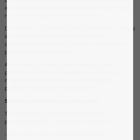
Zrozumiteľnosť predpokladá, že informácie a funkcie
internetového obchodu sú logicky usporiadané, ľahko
rozpoznateľné a jednoznačne označené.
Dôveryhodnosť nakoniec vyžaduje, aby obsah a funkcie
internetového obchodu boli spoľahlivé a bez
obmedzenia použiteľné aj v prípade, že používatelia
používajú digitálne pomôcky.
Ak internetový obchod ponúka výrobky, ktoré
podliehajú vlastným požiadavkám na prístupnosť,
musia byť pre tieto výrobky – ak sú k dispozícii –
poskytnuté informácie o prístupnosti.
5) Dostupné pomôcky pre prístupnosť
Táto internetová stránka splňuje požiadavky
prístupnosti podľa nasledujúcich ustanovení:
- Alternatívne texty pre obrázky: Obrázky v