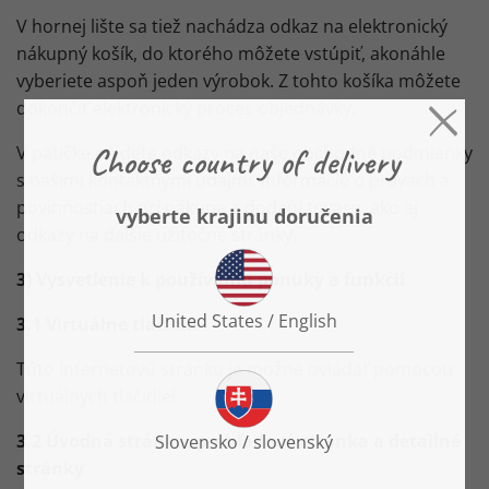
V hornej lište sa tiež nachádza odkaz na elektronický
nákupný košík, do ktorého môžete vstúpiť, akonáhle
vyberiete aspoň jeden výrobok. Z tohto košíka môžete
dokončiť elektronický proces objednávky.
V pätičke nájdete odkazy na naše obchodné podmienky
s našimi kontaktnými údajmi, informácie o právach a
povinnostiach pri nákupe a dodaní tovaru, ako aj
odkazy na ďalšie užitočné stránky.
3) Vysvetlenie k používaniu ponuky a funkcií
3.1 Virtuálne tlačidlá
Túto internetovú stránku je možné ovládať pomocou
virtuálnych tlačidiel.
3.2 Úvodná stránka, prehľadová stránka a detailné
stránky