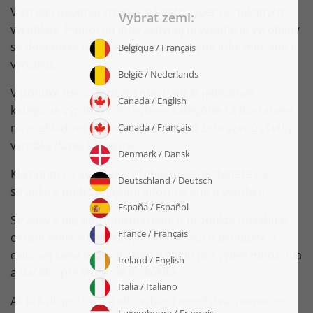
V strede úvodnej stránky nájdete výber ponúkaných
výrobkov. Pomocou interaktívnej prezentácie výrobkov
sa dostanete na stránku s podrobnými informáciami o
výrobku.
V ponuke menu môžete prechádzať jednotlivé
kategórie výrobkov. Po výbere kategórie sa dostanete
na prehľadovú stránku, na ktorej sú zobrazené všetky
výrobky danej kategórie.
Kliknutím na výrobek v přehledu se dostanete na
stránku s podrobnějšími informacemi o výrobku.
Stránky s bližšími informáciami o produkte obsahujú
okrem všetkých dôležitých informácií o produkte a
celkovej cene tiež prípadne tlačidlo pre výber množstva
a tlačidlo pre vloženie do košíka.
Ak je k dispozícii tlačidlo výberu množstva, pomocou