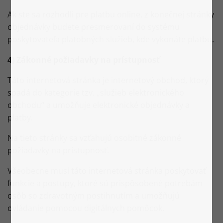
Ak ste sa rozhodli pre platbu online, z konečnej stránky
objednávky budete presmerovaní do systému
poskytovateľa platobných služieb, kde vykonáte platbu.
4) Zákonné požiadavky na prístupnosť
Táto internetová stránka je internetový obchod, ktorý
spadá do kategorie tzv. „služieb elektronického
obchodu“ a umožňuje elektronické objednávky a
platby.
Na tieto stránky sa vzťahujú osobitné zákonné
požiadavky na prístupnosť.
Všeobecne musí táto internetová stránka poskytovať
funkcie a postupy, ktoré sú prispôsobené potrebám
osôb so zdravotným postihnutím a umožňujú
ovládanie pomocou digitálnych pomôcok.