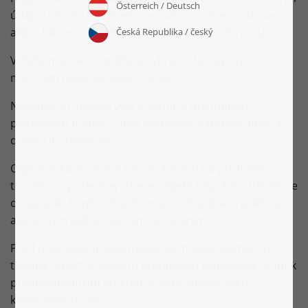
údajov (minimálne meno, e-mailovú adresu a dodaciu
alebo fakturačnú adresu) do príslušného formulára.
V ďalšom kroku si môžete vybrať z dostupných
možností dodania alebo služieb.
Nakoniec si môžete vybrať jednu z dostupných
platobných metód, zadať potrebné platobné údaje a
dokončiť objednávku.
Objednávka je záväzná až po kliknutí na príslušné
tlačidlo na poslednej strane objednávky. Toto tlačidlo je
označené „Kúpiť“, „Kúpiť teraz“, „Objednať s platbou“
alebo iným jednoznačným označením.
Pred potvrdením objednávky sa môžete pomocou
tlačidla „Späť“ vo svojom prehliadači kedykoľvek vrátiť k
predchádzajúcim krokom a/alebo objednávku
kedykoľvek zrušiť.